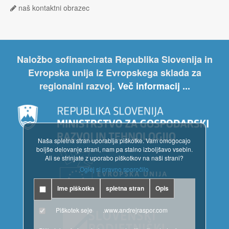
naš kontaktni obrazec
Naložbo sofinancirata Republika Slovenija in
Evropska unija iz Evropskega sklada za
regionalni razvoj.
Več informacij ...
Naša spletna stran uporablja piškotke. Vam omogocajo
boljše delovanje strani, nam pa stalno izboljšavo vsebin.
Ali se strinjate z uporabo piškotkov na naši strani?
Oglej si pravno sporočilo
Ime piškotka
spletna stran
Opis
Piškotek seje
.www.andrejraspor.com