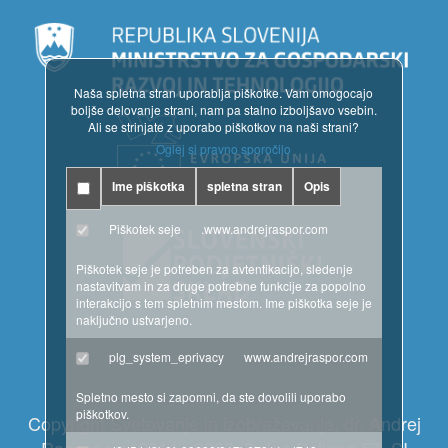
Naša spletna stran uporablja piškotke. Vam omogocajo
boljše delovanje strani, nam pa stalno izboljšavo vsebin.
Ali se strinjate z uporabo piškotkov na naši strani?
Oglej si pravno sporočilo
Ime piškotka
spletna stran
Opis
Piškotek seje
.www.andrejraspor.com
Piškotek seje je potreben za avtentikacijo, sledenje
nastavitvam in za druge potrebne funkcije za popolno
interakcijo s tem spletnim mestom. Ime piškotka seje je
naključno ustvarjeno.
plg_system_eprivacy
www.andrejraspor.com
Spletno mesto si zapomni, da ste dovolili uporabo
piškotkov.
Copyright Svetovanje in izobraževanje, dr. Andrej
Raspor s.p. 2014 - 2022, Dolga Poljana 57, SI