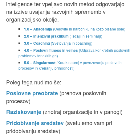
inteligence ter vpeljavo novih metod odgovarjajo
na izzive uvajanja razvojnih sprememb v
organizacijsko okolje.
1.0 – Akademija
(Celovite in naročniku na kožo pisane šole)
2.0 – Intenzivni
praktikum
(Tečaji in seminarji)
3.0 – Coaching
(Svetovanja in coaching)
4.0 ­– Poslovni fitness in velnes
(Odprava konkretnih poslovnih
problemov ter ozkih grl)
5.0 – Singularnost
(Korak naprej v povezovanju poslovnih
procesov in kreiranju prihodnosti)
Poleg tega nudimo še:
(prenova poslovnih
Poslovne preobrate
procesov)
(znotraj organizacije in v panogi)
Raziskovanje
(svetujemo vam pri
Pridobivanje sredstev
pridobivanju sredstev)