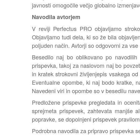
javnosti omogočile večjo globalno izmenjav
Navodila avtorjem
V reviji Perfectus PRO objavljamo stroko
Objavljamo tudi dela, ki so že bila objavlje
poljuden način. Avtorji so odgovorni za vse 
Besedilo naj bo oblikovano po navodilih 
prispevka, takoj za naslovom naj bo povzete
in kratek strokovni življenjepis vsakega od 
Eventualne opombe, ki naj bodo kratke, nav
Navedeni viri in opombe so v besedilu nav
Predložene prispevke pregledata in oceni
sprejmeta prispevek, zahtevata manjše al
popravke, se dopolnjeni prispevek pravilom
Podrobna navodila za pripravo prispevka s