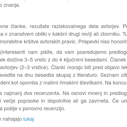
o znanja.
vne članke, rezultate raziskovalnega dela avtorjev. P
na v znanstveni obliki v kakšni drugi reviji ali zborniku.
morebitne kršitve avtorskih pravic. Prispevki niso honorir
(interesenti nam pišite, da vam posredujemo predlog
k dolžine 3–5 vrstic z do 4 ključnimi besedami. Članek n
avtorjev (2–3 vrstice). Članki morajo biti pred objavo l
edite na dnu besedila skupaj z literaturo. Seznam citi
edeni kot opomba z malimi rimskimi številkami. Na koncu
ta najmanj dva recenzenta. Na osnovi mnenj in predlogo
i večje popravke in dopolnitve ali ga zavrneta. Če ur
a pošlje v ponovno recenzijo.
e nahajajo
tukaj