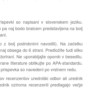
rispevki so napisani v slovenskem jeziku.
 Tu pa naj bodo bralcem predstavljena na bolj
ani.
o z bolj podrobnimi navodili). Na začetku
aj obsega do 6 strani. Predložite tudi sliko
ektorirani. Ne uporabljajte opomb v besedilu.
rane literature oblikujte po APA-standardu.
 prispevka so navedeni po vrstnem redu.
v recenzentov uredniški odbor ali urednik
ednik oziroma recenzenti predlagajo večje