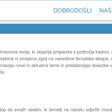
DOBRODOŠLI
NAŠ
rokovna revija, ki objavlja prispevke s področja kadrov, o
Vsebina ni omejena zgolj na navedene tematske sklope,
avnavajo nove in aktualne teme in predstavljajo dosežke v
te.
 do svojih vsebin, ki temelji na načelu odprtih inovaci