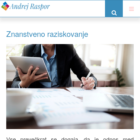
Znanstveno raziskovanje
Vse prevečkrat se dogaja, da je odnos med