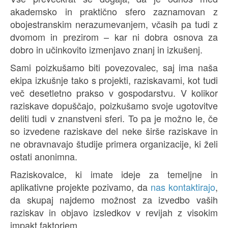
akademsko in praktično sfero zaznamovan z
obojestranskim nerazumevanjem, včasih pa tudi z
dvomom in prezirom – kar ni dobra osnova za
dobro in učinkovito izmenjavo znanj in izkušenj.
Sami poizkušamo biti povezovalec, saj ima naša
ekipa izkušnje tako s projekti, raziskavami, kot tudi
več desetletno prakso v gospodarstvu. V kolikor
raziskave dopuščajo, poizkušamo svoje ugotovitve
deliti tudi v znanstveni sferi. To pa je možno le, če
so izvedene raziskave del neke širše raziskave in
ne obravnavajo študije primera organizacije, ki želi
ostati anonimna.
Raziskovalce, ki imate ideje za temeljne in
aplikativne projekte pozivamo, da
nas kontaktirajo
,
da skupaj najdemo možnost za izvedbo vaših
raziskav in objavo izsledkov v revijah z visokim
impakt faktorjem.