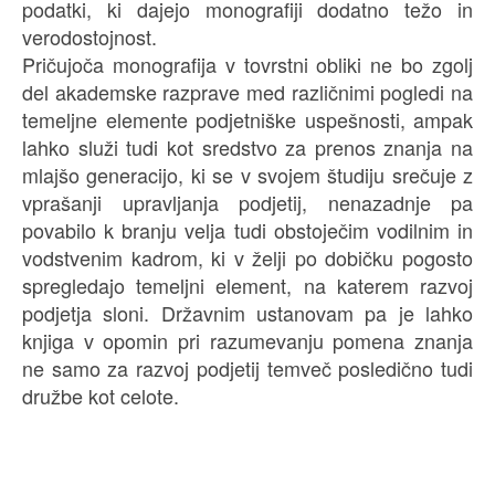
podatki, ki dajejo monografiji dodatno težo in
verodostojnost.
Pričujoča monografija v tovrstni obliki ne bo zgolj
del akademske razprave med različnimi pogledi na
temeljne elemente podjetniške uspešnosti, ampak
lahko služi tudi kot sredstvo za prenos znanja na
mlajšo generacijo, ki se v svojem študiju srečuje z
vprašanji upravljanja podjetij, nenazadnje pa
povabilo k branju velja tudi obstoječim vodilnim in
vodstvenim kadrom, ki v želji po dobičku pogosto
spregledajo temeljni element, na katerem razvoj
podjetja sloni. Državnim ustanovam pa je lahko
knjiga v opomin pri razumevanju pomena znanja
ne samo za razvoj podjetij temveč posledično tudi
družbe kot celote.