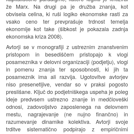
že Marx. Na drugi pa je družba znanja, kot
obvisela celina, ki ruši logiko ekonomske rasti za
vsako ceno ter prevprašuje trdnost temelja
ekonomije kot take (šibkost je pokazala zadnja
ekonomska kriza 2008).
Avtorji se v monografiji z ustreznim znanstvenim
pristopom in besediščem pristopajo k vlogi
posameznika v delovni organizaciji (podjetju), vlogi
in pomenu znanja ter sposobnosti, ki jih ta
posameznik ima ali razvija. Ugotovitve avtorjev
niso presenetljive, vendar so v praksi pogosto
preslišane. Ključ do podjetniškega uspeha je poleg
ideje predvsem ustrezno znanje in medčloveški
odnosi, zadovoljstvo zaposlenega na delovnem
mestu, nagrajevanje (ne nujno finančno) in
razumevanje dinamike kolektiva. Avtorji svoje
trditve sistematično podpirajo z empiričnimi