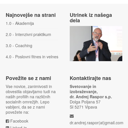
Najnovejše na strani
Utrinek iz našega
dela
1.0 - Akademija
2.0 - Intenzivni praktikum
3.0 - Coaching
4.0 - Poslovni fitnes in velnes
Povežite se z nami
Kontaktirajte nas
Vse novice, zanimivosti in
Svetovanje in
obvestila objavljamo tudi na
izobraževanje,
naših profilih na različnih
dr. Andrej Raspor s.p.
socialnih omrežjih. Lepo
Dolga Poljana 57
vabljeni, da se z nami
SI 5271 Vipava
povežete na:
Facebook
dr.andrej.raspor(at)gmail.com
Linked-in