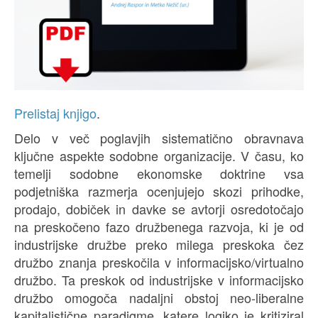
Prelistaj knjigo
.
Delo v več poglavjih sistematično obravnava
ključne aspekte sodobne organizacije. V času, ko
temelji sodobne ekonomske doktrine vsa
podjetniška razmerja ocenjujejo skozi prihodke,
prodajo, dobiček in davke se avtorji osredotočajo
na preskočeno fazo družbenega razvoja, ki je od
industrijske družbe preko milega preskoka čez
družbo znanja preskočila v informacijsko/virtualno
družbo. Ta preskok od industrijske v informacijsko
družbo omogoča nadaljni obstoj neo-liberalne
kapitalistične paradigme, katere logiko je kritiziral