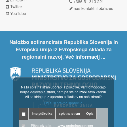
+386 51 313 221
Twitter
naš kontaktni obrazec
YouTube
Naložbo sofinancirata Republika Slovenija in
Evropska unija iz Evropskega sklada za
regionalni razvoj.
Več informacij ...
Naša spletna stran uporablja piškotke. Vam omogocajo
boljše delovanje strani, nam pa stalno izboljšavo vsebin.
Ali se strinjate z uporabo piškotkov na naši strani?
Oglej si pravno sporočilo
Ime piškotka
spletna stran
Opis
Piškotek seje
.www.andrejraspor.com